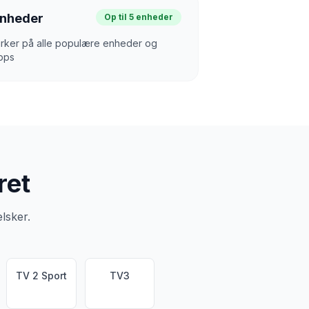
nheder
Op til 5 enheder
irker på alle populære enheder og
pps
ret
lsker.
TV 2 Sport
TV3