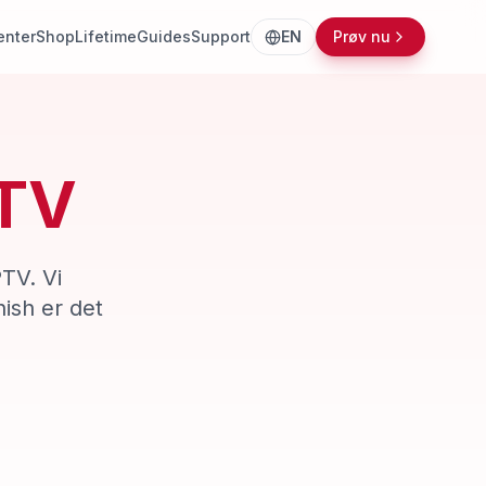
nter
Shop
Lifetime
Guides
Support
EN
Prøv nu
PTV
TV. Vi
ish er det