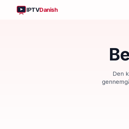
IPTV
Danish
B
Den k
gennemgår